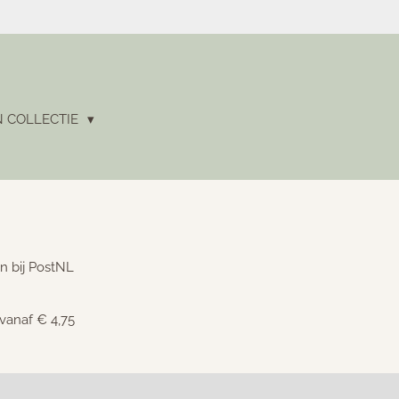
N COLLECTIE
n bij PostNL
 vanaf € 4,75