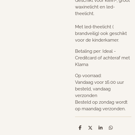
Geschikt voor klein-, groot
waxinelicht en led-
theelicht.
Met led-theelicht (
brandveilig) ook geschikt
voor de kinderkamer.
Betaling per: Ideal -
Creditcard of achteraf met
Klarna
Op voorraad:
Vandaag voor 16.00 uur
besteld, vandaag
verzonden
Besteld op zondag wordt
op maandag verzonden.
D
D
S
D
e
e
h
e