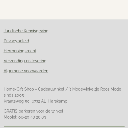
l
e
a
l
e
l
r
e
n
e
n
Juridische Kennisgeving
Privacybeleid
Herroepingsrecht
Verzending en levering
Algemene voorwaarden
Home-Gift Shop - Cadeauwinkel / 't Modewinkeltje Roos Mode
sinds 2005
Kraatsweg 5c 6732 AL Harskamp
GRATIS parkeren voor de winkel
Mobiel: 06-29 48 26 89