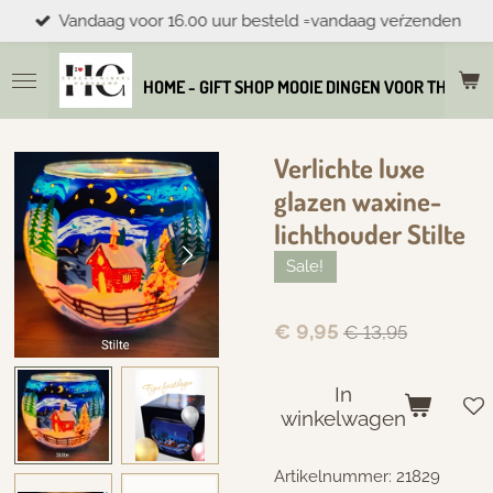
Vandaag voor 16.00 uur besteld =vandaag veŕzenden
Ga
direct
naar
HOME - GIFT SHOP MOOIE DINGEN VOOR THUIS E
de
hoofdinhoud
Verlichte luxe
glazen waxine-
lichthouder Stilte
Sale!
€ 9,95
€ 13,95
In
winkelwagen
Artikelnummer:
21829