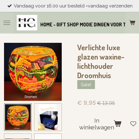
Vandaag voor 16.00 uur besteld =vandaag veŕzenden
Ga
direct
naar
HOME - GIFT SHOP MOOIE DINGEN VOOR THUIS
de
hoofdinhoud
Verlichte luxe
glazen waxine-
lichthouder
Droomhuis
Sale!
€ 9,95
€ 13,95
In
winkelwagen