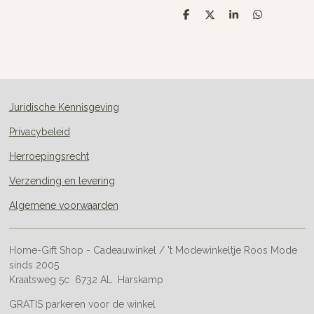
D
D
S
D
e
e
h
e
l
e
a
l
e
l
r
e
n
e
n
Juridische Kennisgeving
Privacybeleid
Herroepingsrecht
Verzending en levering
Algemene voorwaarden
Home-Gift Shop - Cadeauwinkel / 't Modewinkeltje Roos Mode
sinds 2005
Kraatsweg 5c 6732 AL Harskamp
GRATIS parkeren voor de winkel