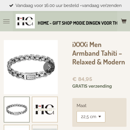
Vandaag voor 16.00 uur besteld =vandaag veŕzenden
Ga
direct
naar
HOME - GIFT SHOP MOOIE DINGEN VOOR THUIS E
de
hoofdinhoud
iXXXi Men
Armband Tahiti –
Relaxed & Modern
€ 84,95
GRATIS verzending
Maat