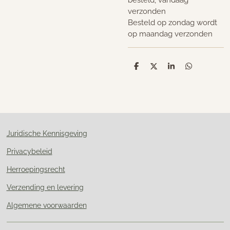
verzonden
Besteld op zondag wordt
op maandag verzonden
D
D
S
D
e
e
h
e
l
e
a
l
e
l
r
e
n
e
n
Juridische Kennisgeving
Privacybeleid
Herroepingsrecht
Verzending en levering
Algemene voorwaarden