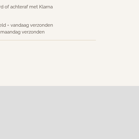
ard of achteraf met Klarna
teld = vandaag verzonden
p maandag verzonden