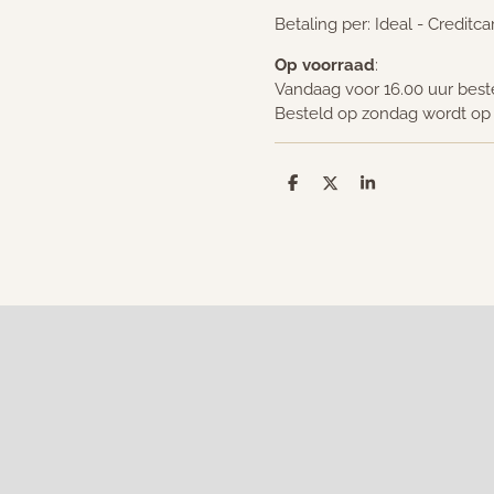
Betaling per: Ideal - Creditc
Op voorraad
:
Vandaag voor 16.00 uur bes
Besteld op zondag wordt o
D
D
S
e
e
h
l
e
a
e
l
r
n
e