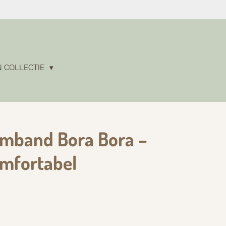
N COLLECTIE
rmband Bora Bora –
mfortabel