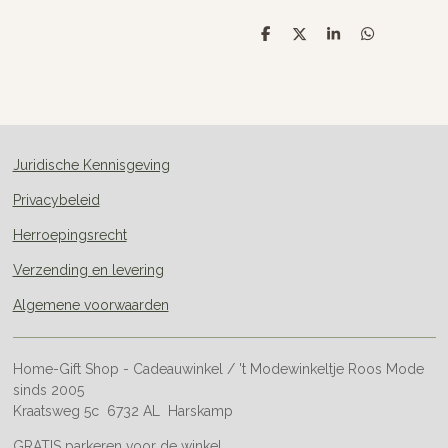
D
D
S
D
e
e
h
e
l
e
a
l
e
l
r
e
n
e
n
Juridische Kennisgeving
Privacybeleid
Herroepingsrecht
Verzending en levering
Algemene voorwaarden
Home-Gift Shop - Cadeauwinkel / 't Modewinkeltje Roos Mode
sinds 2005
Kraatsweg 5c 6732 AL Harskamp
GRATIS parkeren voor de winkel