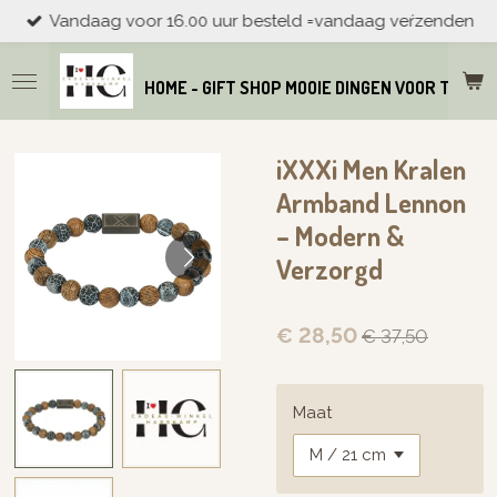
Vandaag voor 16.00 uur besteld =vandaag veŕzenden
Ga
direct
naar
HOME - GIFT SHOP MOOIE DINGEN VOOR THUIS
de
hoofdinhoud
iXXXi Men Kralen
Armband Lennon
– Modern &
Verzorgd
€ 28,50
€ 37,50
Maat