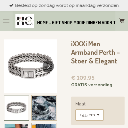
Besteld op zondag wordt op maandag verzonden.
Ga
direct
naar
HOME - GIFT SHOP MOOIE DINGEN VOOR THUIS
de
hoofdinhoud
iXXXi Men
Armband Perth –
Stoer & Elegant
€ 109,95
GRATIS verzending
Maat