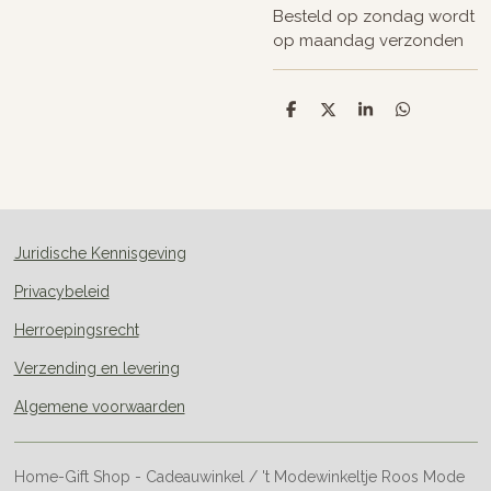
Besteld op zondag wordt
op maandag verzonden
D
D
S
D
e
e
h
e
l
e
a
l
e
l
r
e
n
e
n
Juridische Kennisgeving
Privacybeleid
Herroepingsrecht
Verzending en levering
Algemene voorwaarden
Home-Gift Shop - Cadeauwinkel / 't Modewinkeltje Roos Mode