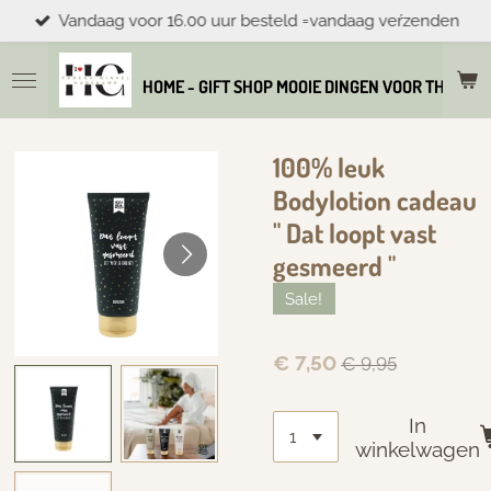
Vandaag voor 16.00 uur besteld =vandaag veŕzenden
Ga
direct
naar
HOME - GIFT SHOP MOOIE DINGEN VOOR THUIS E
de
hoofdinhoud
100% leuk
Bodylotion cadeau
" Dat loopt vast
gesmeerd "
Sale!
€ 7,50
€ 9,95
In
winkelwagen