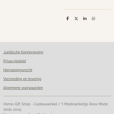
D
D
S
D
e
e
h
e
l
e
a
l
e
l
r
e
n
e
n
Juridische Kennisgeving
Privacybeleid
Herroepingsrecht
Verzending en levering
Algemene voorwaarden
Home-Gift Shop - Cadeauwinkel / 't Modewinkeltje Roos Mode
sinds 2005