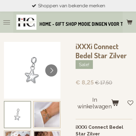
Shoppen van bekende merken
Ga
direct
naar
HOME - GIFT SHOP MOOIE DINGEN VOOR THUIS
de
hoofdinhoud
iXXXi Connect
Bedel Star Zilver
Sale!
€ 8,25
€ 17,50
In
winkelwagen
iXXXi Connect Bedel
Star Zilver