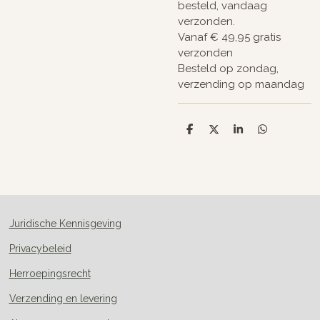
besteld, vandaag
verzonden.
Vanaf € 49,95 gratis
verzonden
Besteld op zondag,
verzending op maandag
D
D
S
D
e
e
h
e
l
e
a
l
e
l
r
e
n
e
n
Juridische Kennisgeving
Privacybeleid
Herroepingsrecht
Verzending en levering