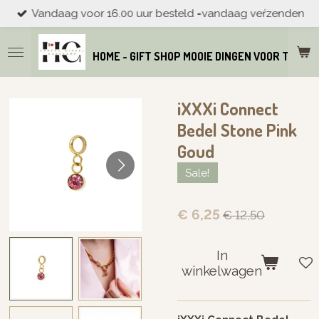
Vandaag voor 16.00 uur besteld =vandaag veŕzenden
Ga
direct
naar
HOME - GIFT SHOP MOOIE DINGEN VOOR THUIS
de
hoofdinhoud
iXXXi Connect
Bedel Stone Pink
Goud
Sale!
€ 6,25
€ 12,50
In
winkelwagen