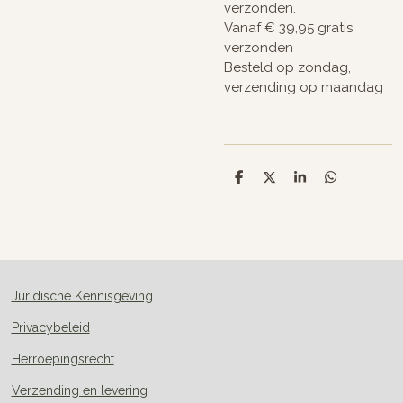
verzonden.
Vanaf € 39,95 gratis
verzonden
Besteld op zondag,
verzending op maandag
D
D
S
D
e
e
h
e
l
e
a
l
e
l
r
e
n
e
n
Juridische Kennisgeving
Privacybeleid
Herroepingsrecht
Verzending en levering