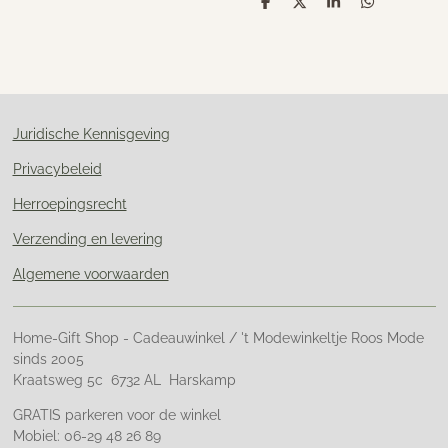
D
D
S
D
e
e
h
e
l
e
a
l
e
l
r
e
n
e
n
Juridische Kennisgeving
Privacybeleid
Herroepingsrecht
Verzending en levering
Algemene voorwaarden
Home-Gift Shop - Cadeauwinkel / 't Modewinkeltje Roos Mode
sinds 2005
Kraatsweg 5c 6732 AL Harskamp
GRATIS parkeren voor de winkel
Mobiel: 06-29 48 26 89