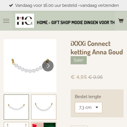
Vandaag voor 16.00 uur besteld =vandaag veŕzenden
Ga
direct
naar
HOME - GIFT SHOP MOOIE DINGEN VOOR THUIS E
de
hoofdinhoud
iXXXi Connect
ketting Anna Goud
Sale!
€ 4,95
€ 9,95
Bestel lengte