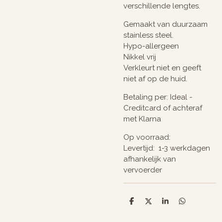
verschillende lengtes.
Gemaakt van duurzaam
stainless steel.
Hypo-allergeen
Nikkel vrij
Verkleurt niet en geeft
niet af op de huid.
Betaling per: Ideal -
Creditcard of achteraf
met Klarna
Op voorraad:
Levertijd: 1-3 werkdagen
afhankelijk van
vervoerder
D
D
S
D
e
e
h
e
l
e
a
l