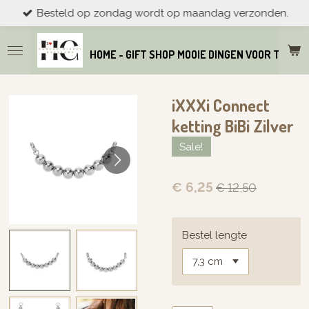
Besteld op zondag wordt op maandag verzonden.
Ga
direct
naar
HOME - GIFT SHOP MOOIE DINGEN VOOR THUIS
de
hoofdinhoud
iXXXi Connect
ketting BiBi Zilver
Sale!
€ 6,25
€ 12,50
Bestel lengte