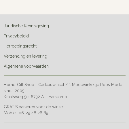
e
l
r
e
n
e
n
Juridische Kennisgeving
Privacybeleid
Herroepingsrecht
Verzending en levering
Algemene voorwaarden
Home-Gift Shop - Cadeauwinkel / 't Modewinkeltje Roos Mode
sinds 2005
Kraatsweg 5c 6732 AL Harskamp
GRATIS parkeren voor de winkel
Mobiel: 06-29 48 26 89