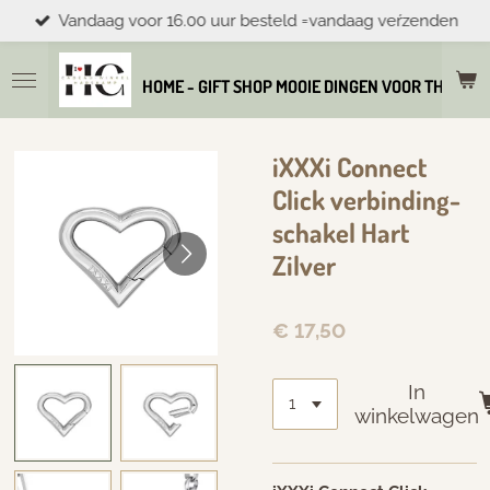
Vandaag voor 16.00 uur besteld =vandaag veŕzenden
Ga
direct
naar
HOME - GIFT SHOP MOOIE DINGEN VOOR THUIS E
de
hoofdinhoud
iXXXi Connect
Click verbinding-
schakel Hart
Zilver
€ 17,50
In
winkelwagen