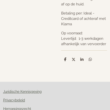
af op de huid.
Betaling per: Ideal -
Creditcard of achteraf met
Klarna
Op voorraad:
Levertijd: 1-3 werkdagen
afhankelijk van vervoerder
D
D
S
D
e
e
h
e
l
e
a
l
e
l
r
e
n
e
n
Juridische Kennisgeving
Privacybeleid
Herroepingsrecht