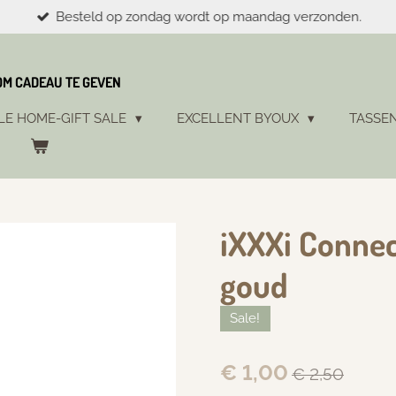
Besteld op zondag wordt op maandag verzonden.
 OM CADEAU TE GEVEN
LE HOME-GIFT SALE
EXCELLENT BYOUX
TASSE
iXXXi Connec
goud
Sale!
€ 1,00
€ 2,50