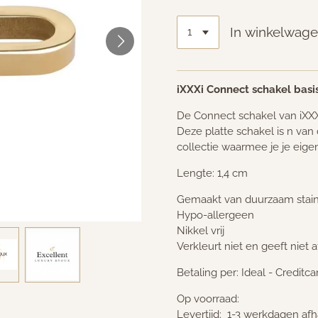
In winkelwag
iXXXi Connect schakel basi
De Connect schakel van iXXXi
Deze platte schakel is n va
collectie waarmee je je eige
Lengte: 1,4 cm
Gemaakt van duurzaam stainl
Hypo-allergeen
Nikkel vrij
Verkleurt niet en geeft niet a
Betaling per: Ideal - Creditc
Op voorraad:
Levertijd: 1-3 werkdagen afh