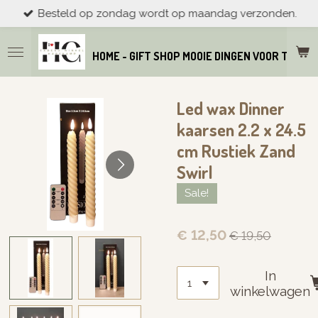
Besteld op zondag wordt op maandag verzonden.
Ga
direct
naar
HOME - GIFT SHOP MOOIE DINGEN VOOR THUIS
de
hoofdinhoud
Led wax Dinner
kaarsen 2.2 x 24.5
cm Rustiek Zand
Swirl
Sale!
€ 12,50
€ 19,50
In
winkelwagen