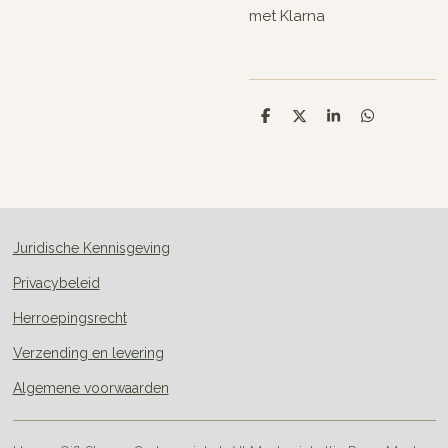
met Klarna
D
D
S
D
e
e
h
e
l
e
a
l
e
l
r
e
n
e
n
Juridische Kennisgeving
Privacybeleid
Herroepingsrecht
Verzending en levering
Algemene voorwaarden