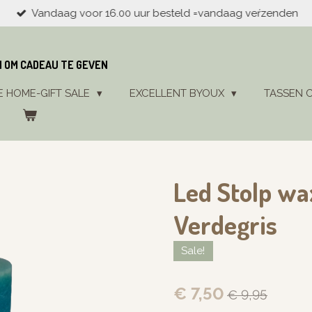
Vandaag voor 16.00 uur besteld =vandaag veŕzenden
N OM CADEAU TE GEVEN
E HOME-GIFT SALE
EXCELLENT BYOUX
TASSEN 
Led Stolp wa
Verdegris
Sale!
€ 7,50
€ 9,95