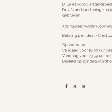
Bij 1e aankoop afstandsbedi
De afstandsbediening kun je
gebruiken
Alle kaarsen worden voor ver
Betaling per: Ideal - Credit
Op voorraad:
Vandaag voor 16.00 uur be
Vandaag voor 23.59 uur be
Besteld op zondag wordt 
D
D
S
e
e
h
l
e
a
e
l
r
n
e