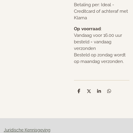
Betaling per: Ideal -
Creditcard of achteraf met
Klarna
Op voorraad
:
Vandaag voor 16.00 uur
besteld = vandaag
verzonden
Besteld op zondag wordt
op maandag verzonden.
D
D
S
D
e
e
h
e
l
e
a
l
e
l
r
e
n
e
n
Juridische Kennisgeving