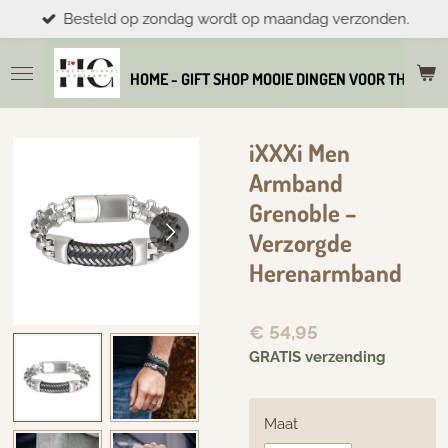
Besteld op zondag wordt op maandag verzonden.
Ga
direct
naar
HOME - GIFT SHOP MOOIE DINGEN VOOR THUIS E
de
hoofdinhoud
iXXXi Men
Armband
Grenoble –
Verzorgde
Herenarmband
€ 54,95
GRATIS verzending
Maat