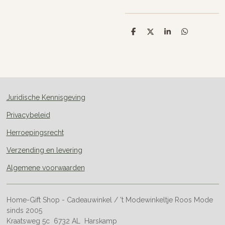
D
D
S
D
e
e
h
e
l
e
a
l
e
l
r
e
n
e
n
Juridische Kennisgeving
Privacybeleid
Herroepingsrecht
Verzending en levering
Algemene voorwaarden
Home-Gift Shop - Cadeauwinkel / 't Modewinkeltje Roos Mode
sinds 2005
Kraatsweg 5c 6732 AL Harskamp