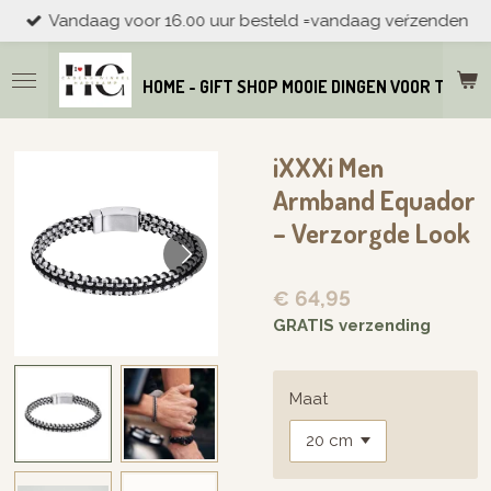
Vandaag voor 16.00 uur besteld =vandaag veŕzenden
Ga
direct
naar
HOME - GIFT SHOP MOOIE DINGEN VOOR THUIS
de
hoofdinhoud
iXXXi Men
Armband Equador
– Verzorgde Look
€ 64,95
GRATIS verzending
Maat