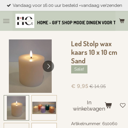
Vandaag voor 16.00 uur besteld =vandaag veŕzenden
Ga
direct
naar
HOME - GIFT SHOP MOOIE DINGEN VOOR THUIS
de
hoofdinhoud
Led Stolp wax
kaars 10 x 10 cm
Sand
Sale!
€ 9,95
€ 14,95
In
winkelwagen
Artikelnummer:
610060