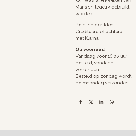
kan voor alle kaarsen van
Mansion tegelijk gebruikt
worden
Betaling per: Ideal -
Creditcard of achteraf
met Klarna
Op voorraad
:
Vandaag voor 16.00 uur
besteld, vandaag
verzonden
Besteld op zondag wordt
op maandag verzonden
D
D
S
D
e
e
h
e
l
e
a
l
e
l
r
e
n
e
n