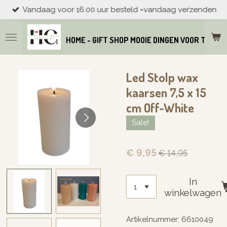
Vandaag voor 16.00 uur besteld =vandaag veŕzenden
Ga
direct
naar
HOME - GIFT SHOP MOOIE DINGEN VOOR THUIS
de
hoofdinhoud
Led Stolp wax
kaarsen 7,5 x 15
cm Off-White
Sale!
€ 9,95
€ 14,95
In
winkelwagen
Artikelnummer:
6610049