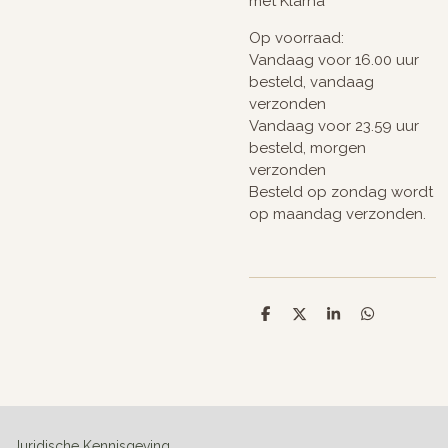
met Klarna
Op voorraad:
Vandaag voor 16.00 uur
besteld, vandaag
verzonden
Vandaag voor 23.59 uur
besteld, morgen
verzonden
Besteld op zondag wordt
op maandag verzonden.
D
D
S
D
e
e
h
e
l
e
a
l
e
l
r
e
n
e
n
Juridische Kennisgeving