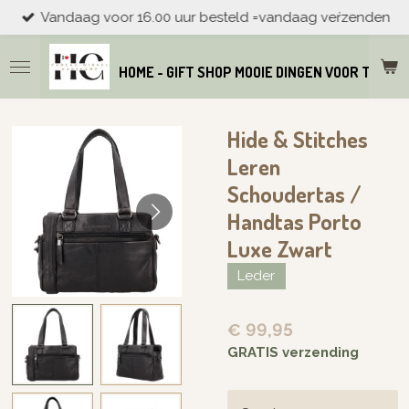
Vandaag voor 16.00 uur besteld =vandaag veŕzenden
Ga
direct
naar
HOME - GIFT SHOP MOOIE DINGEN VOOR THUIS
de
hoofdinhoud
Hide & Stitches
Leren
Schoudertas /
Handtas Porto
Luxe Zwart
Leder
€ 99,95
GRATIS verzending