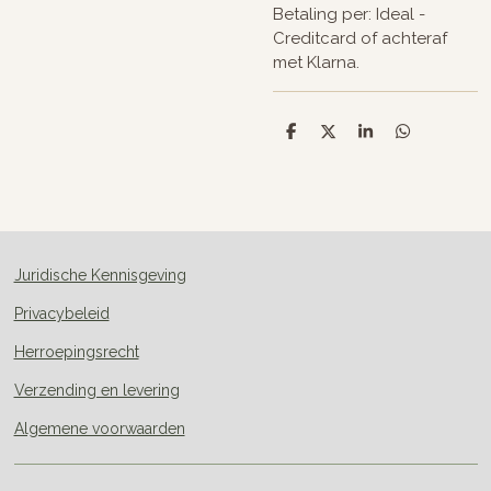
Betaling per: Ideal -
Creditcard of achteraf
met Klarna.
D
D
S
D
e
e
h
e
l
e
a
l
e
l
r
e
n
e
n
Juridische Kennisgeving
Privacybeleid
Herroepingsrecht
Verzending en levering
Algemene voorwaarden