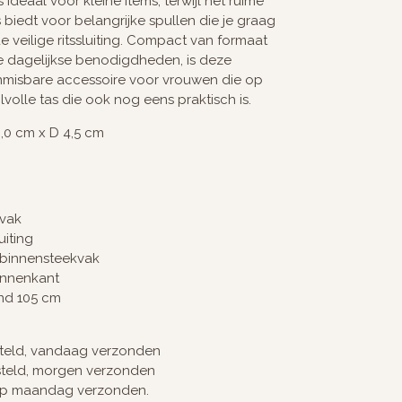
ideaal voor kleine items, terwijl het ruime
iedt voor belangrijke spullen die je graag
 veilige ritssluiting. Compact van formaat
e dagelijkse benodigdheden, is deze
nmisbare accessoire voor vrouwen die op
ijlvolle tas die ook nog eens praktisch is.
,0 cm x D 4,5 cm
dvak
uiting
1 binnensteekvak
innenkant
nd 105 cm
steld, vandaag verzonden
steld, morgen verzonden
op maandag verzonden.