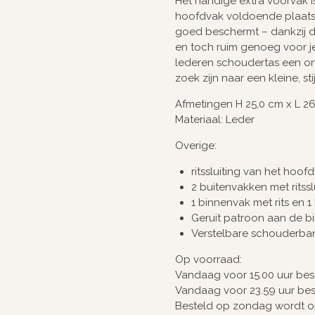
Het handige extra voorvak is 
hoofdvak voldoende plaats b
goed beschermt – dankzij de
en toch ruim genoeg voor j
lederen schoudertas een o
zoek zijn naar een kleine, st
Afmetingen H 25,0 cm x L 26
Materiaal: Leder
Overige:
ritssluiting van het hoof
2 buitenvakken met ritssl
1 binnenvak met rits en 
Geruit patroon aan de b
Verstelbare schouderba
Op voorraad:
Vandaag voor 15.00 uur be
Vandaag voor 23.59 uur be
Besteld op zondag wordt 