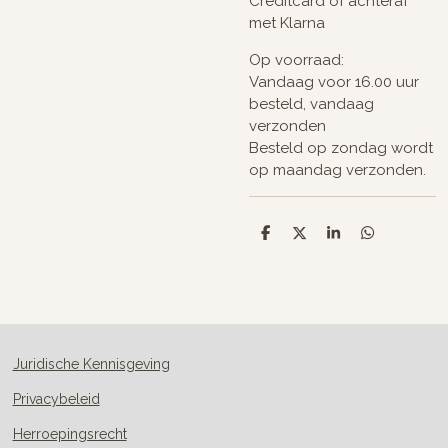
Creditcard of achteraf
met Klarna
Op voorraad:
Vandaag voor 16.00 uur
besteld, vandaag
verzonden
Besteld op zondag wordt
op maandag verzonden.
D
D
S
D
e
e
h
e
l
e
a
l
e
l
r
e
n
e
n
Juridische Kennisgeving
Privacybeleid
Herroepingsrecht