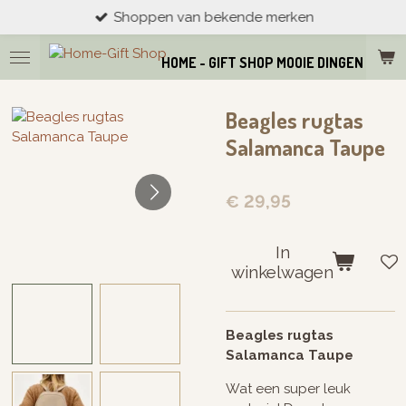
Shoppen van bekende merken
Ga
direct
naar
HOME - GIFT SHOP MOOIE DINGEN VOOR
de
hoofdinhoud
Beagles rugtas
Salamanca Taupe
€ 29,95
In
winkelwagen
Beagles rugtas
Salamanca Taupe
Wat een super leuk