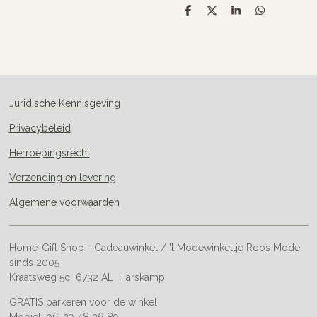
D
D
S
D
e
e
h
e
l
e
a
l
e
l
r
e
n
e
n
Juridische Kennisgeving
Privacybeleid
Herroepingsrecht
Verzending en levering
Algemene voorwaarden
Home-Gift Shop - Cadeauwinkel / 't Modewinkeltje Roos Mode
sinds 2005
Kraatsweg 5c 6732 AL Harskamp
GRATIS parkeren voor de winkel