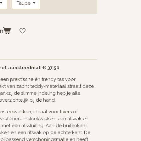
en
met aankleedmat € 37,50
 een praktische én trendy tas voor
t van zacht teddy-materiaal straalt deze
 Dankzij de slimme indeling heb je alle
erzichtelijk bij de hand.
insteekvakken, ideaal voor luiers of
 kleinere insteekvakken, een ritsvak en
t met een ritssluiting. Aan de buitenkant
ken en een ritsvak op de achterkant. De
 bijpassend verschoningsmatje en heeft