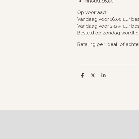
Inhoud: 16,80
Op voorraad:
Vandaag voor 16.00 uur be
Vandaag voor 23.59 uur be
Besteld op zondag wordt 
Betaling per: Ideal of achte
D
D
S
e
e
h
l
e
a
e
l
r
n
e