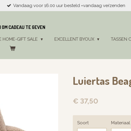
Vandaag voor 16.00 uur besteld =vandaag veŕzenden
N OM CADEAU TE GEVEN
E HOME-GIFT SALE
EXCELLENT BYOUX
TASSEN 
Luiertas Bea
€ 37,50
Soort
Materiaal