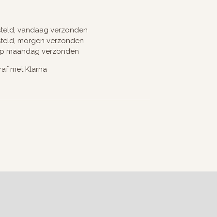
steld, vandaag verzonden
steld, morgen verzonden
op maandag verzonden
raf met Klarna