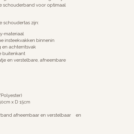
re schouderband voor optimaal
 schoudertas zijn:
y-materiaal
ne insteekvakken binnenin
g en achterritsvak
 buitenkant
tje en verstelbare, afneembare
/Polyester)
 40cm x D 15cm
rband afneembaar en verstelbaar en