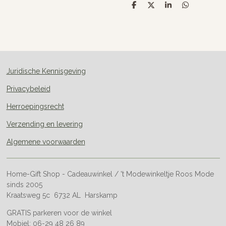
D
D
S
D
e
e
h
e
l
e
a
l
e
l
r
e
n
e
n
Juridische Kennisgeving
Privacybeleid
Herroepingsrecht
Verzending en levering
Algemene voorwaarden
Home-Gift Shop - Cadeauwinkel / 't Modewinkeltje Roos Mode
sinds 2005
Kraatsweg 5c 6732 AL Harskamp
GRATIS parkeren voor de winkel
Mobiel: 06-29 48 26 89