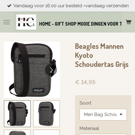
Vandaag voor 16.00 uur besteld =vandaag veŕzenden
Ga
direct
naar
HOME - GIFT SHOP MOOIE DINGEN VOOR THUIS
de
hoofdinhoud
Beagles Mannen
Kyoto
Schoudertas Grijs
€ 14,95
Soort
Materiaal