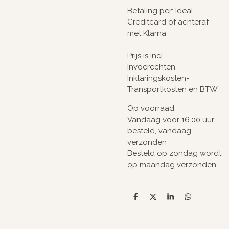
Betaling per: Ideal -
Creditcard of achteraf
met Klarna
Prijs is incl.
Invoerechten -
Inklaringskosten-
Transportkosten en BTW
Op voorraad:
Vandaag voor 16.00 uur
besteld, vandaag
verzonden
Besteld op zondag wordt
op maandag verzonden.
D
D
S
D
e
e
h
e
l
e
a
l
e
l
r
e