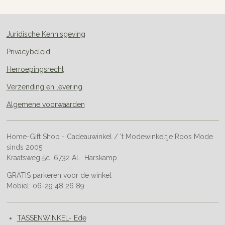
n
e
n
Juridische Kennisgeving
Privacybeleid
Herroepingsrecht
Verzending en levering
Algemene voorwaarden
Home-Gift Shop - Cadeauwinkel / 't Modewinkeltje Roos Mode
sinds 2005
Kraatsweg 5c 6732 AL Harskamp
GRATIS parkeren voor de winkel
Mobiel: 06-29 48 26 89
TASSENWINKEL- Ede