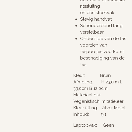
ritssluitng
en een steekvak.
Stevig handvat
Schouderband lang
verstelbaar
Onderzijde van de tas
voorzien van
taspootjes voorkomt
beschadiging van de
tas
Kleur: Bruin
Afmeting: H 23,0 m L
33,0cm B 12,0cm
Materiaal bui:
Veganistisch Imitatieleer
Kleur fitting: Zilver Metal
Inhoud: 9,1
Laptopvak: Geen