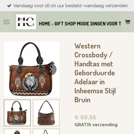
Vandaag voor 16.00 uur besteld =vandaag veŕzenden
Ga
direct
naar
HOME - GIFT SHOP MOOIE DINGEN VOOR THUIS
de
hoofdinhoud
Western
Crossbody /
Handtas met
Geborduurde
Adelaar in
Inheemse Stijl
Bruin
€ 69,95
GRATIS verzending