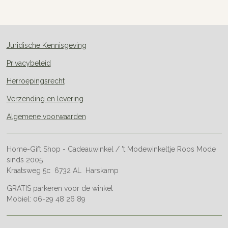
e
l
r
e
n
e
n
Juridische Kennisgeving
Privacybeleid
Herroepingsrecht
Verzending en levering
Algemene voorwaarden
Home-Gift Shop - Cadeauwinkel / 't Modewinkeltje Roos Mode
sinds 2005
Kraatsweg 5c 6732 AL Harskamp
GRATIS parkeren voor de winkel
Mobiel: 06-29 48 26 89