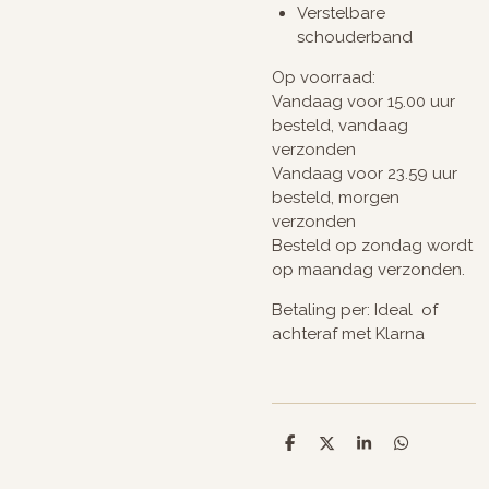
Verstelbare
schouderband
Op voorraad:
Vandaag voor 15.00 uur
besteld, vandaag
verzonden
Vandaag voor 23.59 uur
besteld, morgen
verzonden
Besteld op zondag wordt
op maandag verzonden.
Betaling per: Ideal of
achteraf met Klarna
D
D
S
D
e
e
h
e
l
e
a
l