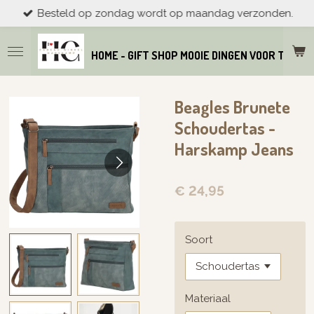
Besteld op zondag wordt op maandag verzonden.
Ga
direct
naar
HOME - GIFT SHOP MOOIE DINGEN VOOR THUIS
de
hoofdinhoud
Beagles Brunete
Schoudertas -
Harskamp Jeans
€ 24,95
Soort
Materiaal