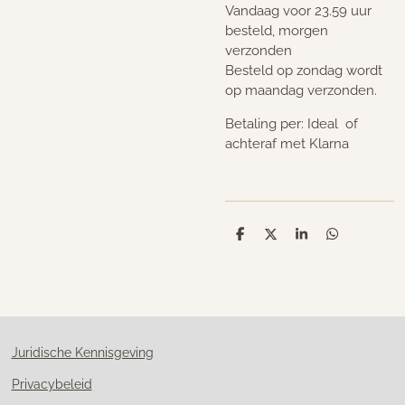
Vandaag voor 23.59 uur
besteld, morgen
verzonden
Besteld op zondag wordt
op maandag verzonden.
Betaling per: Ideal of
achteraf met Klarna
D
D
S
D
e
e
h
e
l
e
a
l
e
l
r
e
n
e
n
Juridische Kennisgeving
Privacybeleid