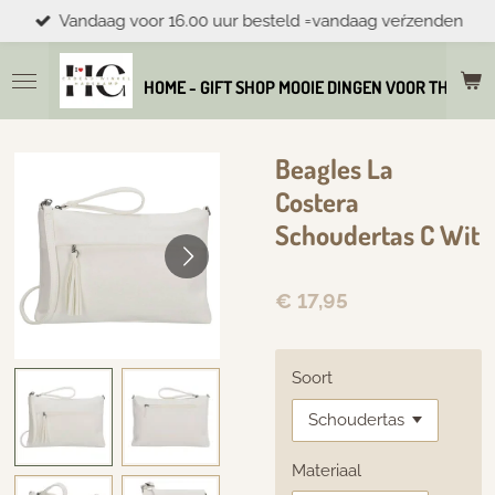
Vandaag voor 16.00 uur besteld =vandaag veŕzenden
Ga
direct
naar
HOME - GIFT SHOP MOOIE DINGEN VOOR THUIS E
de
hoofdinhoud
Beagles La
Costera
Schoudertas C Wit
€ 17,95
Soort
Materiaal