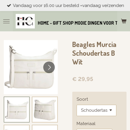
Vandaag voor 16.00 uur besteld =vandaag veŕzenden
Ga
direct
naar
HOME - GIFT SHOP MOOIE DINGEN VOOR THUIS
de
hoofdinhoud
Beagles Murcia
Schoudertas B
Wit
€ 29,95
Soort
Materiaal