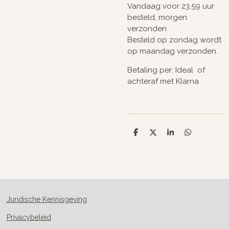
Vandaag voor 23.59 uur
besteld, morgen
verzonden
Besteld op zondag wordt
op maandag verzonden.
Betaling per: Ideal of
achteraf met Klarna
D
D
S
D
e
e
h
e
l
e
a
l
e
l
r
e
n
e
n
Juridische Kennisgeving
Privacybeleid