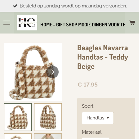
Besteld op zondag wordt op maandag verzonden.
Ga
direct
naar
HOME - GIFT SHOP MOOIE DINGEN VOOR THUIS E
de
hoofdinhoud
Beagles Navarra
Handtas - Teddy
Beige
€ 17,95
Soort
Materiaal