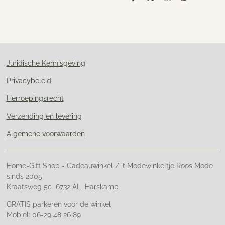
D
D
S
D
e
e
h
e
l
e
a
l
e
l
r
e
n
e
n
Juridische Kennisgeving
Privacybeleid
Herroepingsrecht
Verzending en levering
Algemene voorwaarden
Home-Gift Shop - Cadeauwinkel / 't Modewinkeltje Roos Mode
sinds 2005
Kraatsweg 5c 6732 AL Harskamp
GRATIS parkeren voor de winkel
Mobiel: 06-29 48 26 89