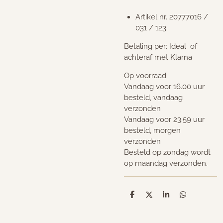
Artikel nr. 20777016 /
031 / 123
Betaling per: Ideal of
achteraf met Klarna
Op voorraad:
Vandaag voor 16.00 uur
besteld, vandaag
verzonden
Vandaag voor 23.59 uur
besteld, morgen
verzonden
Besteld op zondag wordt
op maandag verzonden.
D
D
S
D
e
e
h
e
l
e
a
l
e
l
r
e