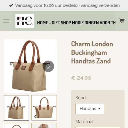
Vandaag voor 16.00 uur besteld =vandaag veŕzenden
Ga
direct
naar
HOME - GIFT SHOP MOOIE DINGEN VOOR THUIS E
de
hoofdinhoud
Charm London
Buckingham
Handtas Zand
€ 24,95
Soort
Materiaal