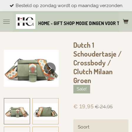
Besteld op zondag wordt op maandag verzonden.
Ga
direct
naar
HOME - GIFT SHOP MOOIE DINGEN VOOR THUIS
de
hoofdinhoud
Dutch 1
Schoudertasje /
Crossbody /
Clutch Milaan
Groen
Sale!
€ 19,95
€ 24,95
Soort