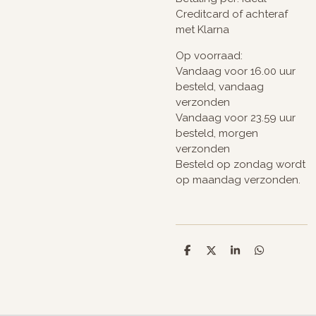
Creditcard of achteraf
met Klarna
Op voorraad:
Vandaag voor 16.00 uur
besteld, vandaag
verzonden
Vandaag voor 23.59 uur
besteld, morgen
verzonden
Besteld op zondag wordt
op maandag verzonden.
D
D
S
D
e
e
h
e
l
e
a
l
e
l
r
e
n
e
n