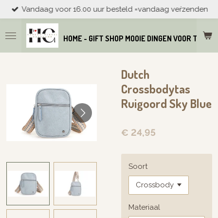
Vandaag voor 16.00 uur besteld =vandaag veŕzenden
Ga
direct
naar
HOME - GIFT SHOP MOOIE DINGEN VOOR THUIS
de
hoofdinhoud
Dutch
Crossbodytas
Ruigoord Sky Blue
€ 24,95
Soort
Materiaal