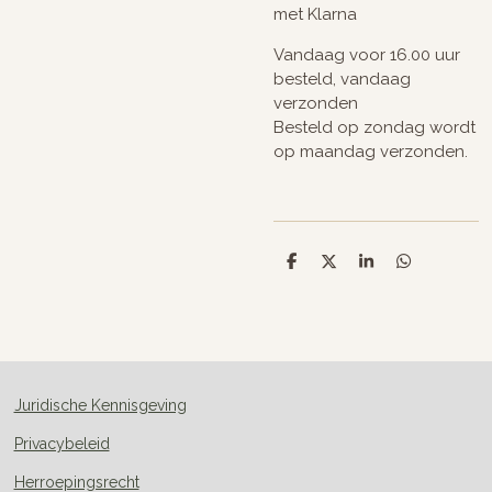
met Klarna
Vandaag voor 16.00 uur
besteld, vandaag
verzonden
Besteld op zondag wordt
op maandag verzonden.
D
D
S
D
e
e
h
e
l
e
a
l
e
l
r
e
n
e
n
Juridische Kennisgeving
Privacybeleid
Herroepingsrecht