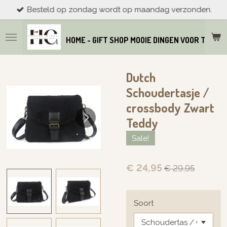
Besteld op zondag wordt op maandag verzonden.
Ga
direct
naar
HOME - GIFT SHOP MOOIE DINGEN VOOR THUIS
de
hoofdinhoud
Dutch
Schoudertasje /
crossbody Zwart
Teddy
Sale!
€ 24,95
€ 29,95
Soort