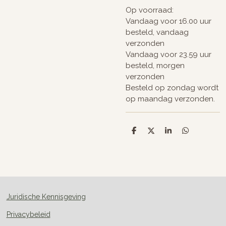
Op voorraad:
Vandaag voor 16.00 uur
besteld, vandaag
verzonden
Vandaag voor 23.59 uur
besteld, morgen
verzonden
Besteld op zondag wordt
op maandag verzonden.
D
D
S
D
e
e
h
e
l
e
a
l
e
l
r
e
n
e
n
Juridische Kennisgeving
Privacybeleid