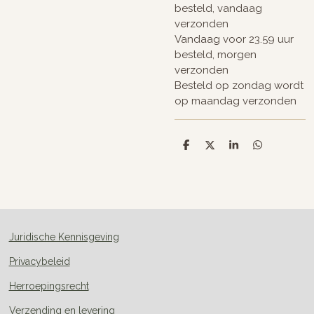
besteld, vandaag
verzonden
Vandaag voor 23.59 uur
besteld, morgen
verzonden
Besteld op zondag wordt
op maandag verzonden
D
D
S
D
e
e
h
e
l
e
a
l
e
l
r
e
n
e
n
Juridische Kennisgeving
Privacybeleid
Herroepingsrecht
Verzending en levering