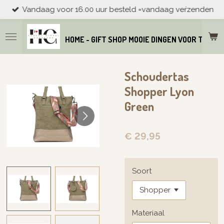
Vandaag voor 16.00 uur besteld =vandaag veŕzenden
Ga
direct
naar
HOME - GIFT SHOP MOOIE DINGEN VOOR THUIS
de
hoofdinhoud
Schoudertas
Shopper Lyon
Green
€ 29,95
Soort
Materiaal