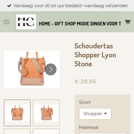
Vandaag voor 16.00 uur besteld =vandaag veŕzenden
Ga
direct
naar
HOME - GIFT SHOP MOOIE DINGEN VOOR THUIS
de
hoofdinhoud
Schoudertas
Shopper Lyon
Stone
€ 29,95
Soort
Materiaal