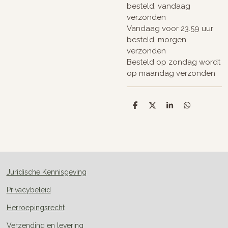
besteld, vandaag
verzonden
Vandaag voor 23.59 uur
besteld, morgen
verzonden
Besteld op zondag wordt
op maandag verzonden
D
D
S
D
e
e
h
e
l
e
a
l
e
l
r
e
n
e
n
Juridische Kennisgeving
Privacybeleid
Herroepingsrecht
Verzending en levering