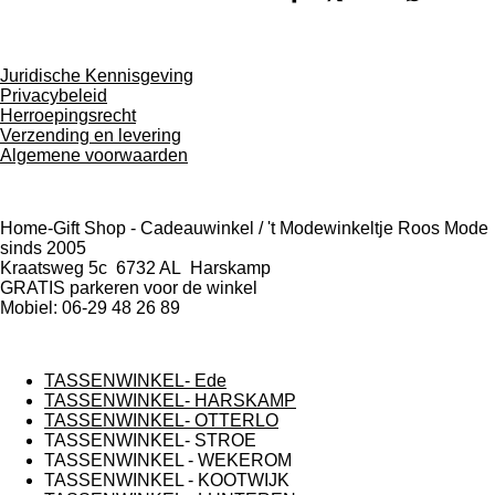
D
D
S
D
e
e
h
e
l
e
a
l
e
l
r
e
n
e
n
Juridische Kennisgeving
Privacybeleid
Herroepingsrecht
Verzending en levering
Algemene voorwaarden
Home-Gift Shop - Cadeauwinkel / 't Modewinkeltje Roos Mode
sinds 2005
Kraatsweg 5c 6732 AL Harskamp
GRATIS parkeren voor de winkel
Mobiel: 06-29 48 26 89
TASSENWINKEL- Ede
TASSENWINKEL- HARSKAMP
TASSENWINKEL- OTTERLO
TASSENWINKEL- STROE
TASSENWINKEL - WEKEROM
TASSENWINKEL - KOOTWIJK