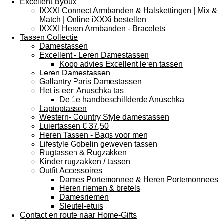
Excellent Byoux
IXXXI Connect Armbanden & Halskettingen | Mix &
Match | Online iXXXi bestellen
IXXXI Heren Armbanden - Bracelets
Tassen Collectie
Damestassen
Excellent - Leren Damestassen
Koop advies Excellent leren tassen
Leren Damestassen
Gallantry Paris Damestassen
Het is een Anuschka tas
De 1e handbeschillderde Anuschka
Laptoptassen
Western- Country Style damestassen
Luiertassen € 37,50
Heren Tassen - Bags voor men
Lifestyle Gobelin geweven tassen
Rugtassen & Rugzakken
Kinder rugzakken / tassen
Outfit Accessoires
Dames Portemonnee & Heren Portemonnees
Heren riemen & bretels
Damesriemen
Sleutel-etuis
Contact en route naar Home-Gifts