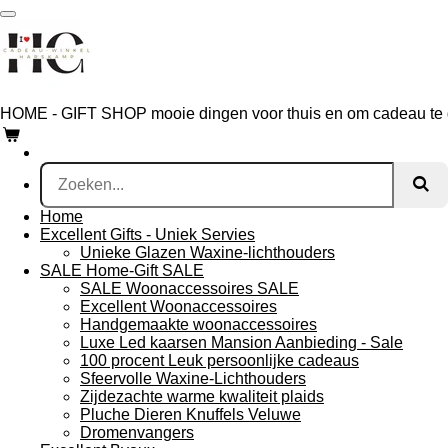
Ga
direct
naar
de
hoofdinhoud
HOME - GIFT SHOP mooie dingen voor thuis en om cadeau te
Home
Excellent Gifts - Uniek Servies
Unieke Glazen Waxine-lichthouders
SALE Home-Gift SALE
SALE Woonaccessoires SALE
Excellent Woonaccessoires
Handgemaakte woonaccessoires
Luxe Led kaarsen Mansion Aanbieding - Sale
100 procent Leuk persoonlijke cadeaus
Sfeervolle Waxine-Lichthouders
Zijdezachte warme kwaliteit plaids
Pluche Dieren Knuffels Veluwe
Dromenvangers