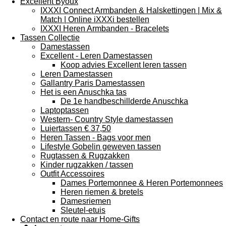
Excellent Byoux
IXXXI Connect Armbanden & Halskettingen | Mix &
Match | Online iXXXi bestellen
IXXXI Heren Armbanden - Bracelets
Tassen Collectie
Damestassen
Excellent - Leren Damestassen
Koop advies Excellent leren tassen
Leren Damestassen
Gallantry Paris Damestassen
Het is een Anuschka tas
De 1e handbeschillderde Anuschka
Laptoptassen
Western- Country Style damestassen
Luiertassen € 37,50
Heren Tassen - Bags voor men
Lifestyle Gobelin geweven tassen
Rugtassen & Rugzakken
Kinder rugzakken / tassen
Outfit Accessoires
Dames Portemonnee & Heren Portemonnees
Heren riemen & bretels
Damesriemen
Sleutel-etuis
Contact en route naar Home-Gifts