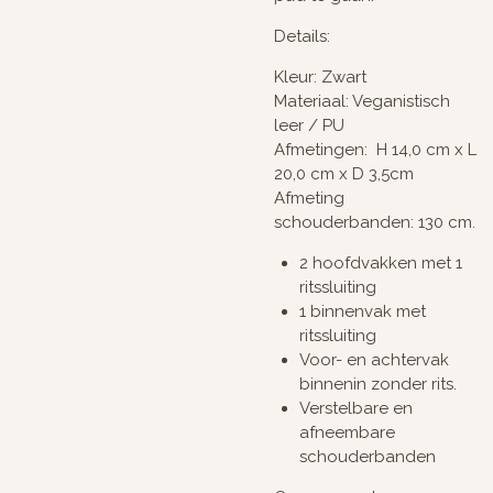
Details:
Kleur: Zwart
Materiaal: Veganistisch
leer / PU
Afmetingen: H 14,0 cm x L
20,0
cm x D 3,5cm
Afmeting
schouderbanden: 130 cm.
2 hoofdvakken met 1
ritssluiting
1 binnenvak met
ritssluiting
Voor- en achtervak
binnenin zonder rits.
Verstelbare en
afneembare
schouderbanden