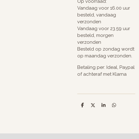
Op voorraad:
Vandaag voor 16.00 uur
besteld, vandaag
verzonden
Vandaag voor 23.59 uur
besteld, morgen
verzonden
Besteld op zondag wordt
op maandag verzonden.
Betaling per: Ideal, Paypal
of achteraf met Klarna
D
D
S
D
e
e
h
e
l
e
a
l
e
l
r
e
n
e
n