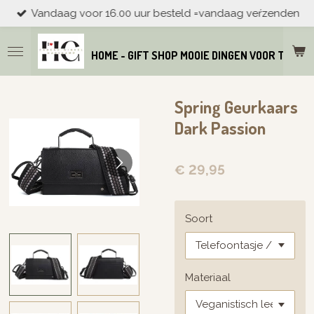
Vandaag voor 16.00 uur besteld =vandaag veŕzenden
Ga
direct
naar
HOME - GIFT SHOP MOOIE DINGEN VOOR THUIS
de
hoofdinhoud
Spring Geurkaars
Dark Passion
€ 29,95
Soort
Materiaal