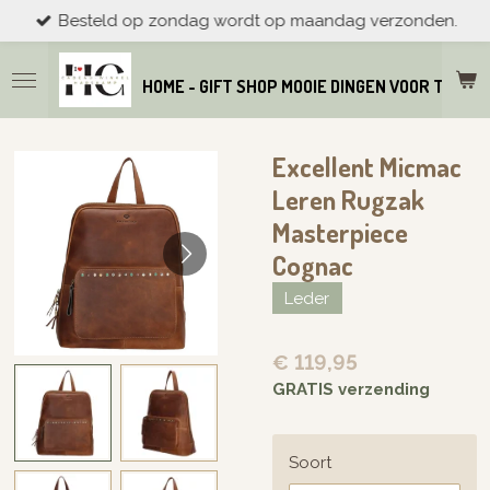
Besteld op zondag wordt op maandag verzonden.
Ga
direct
naar
HOME - GIFT SHOP MOOIE DINGEN VOOR THUIS
de
hoofdinhoud
Excellent Micmac
Leren Rugzak
Masterpiece
Cognac
Leder
€ 119,95
GRATIS verzending
Soort