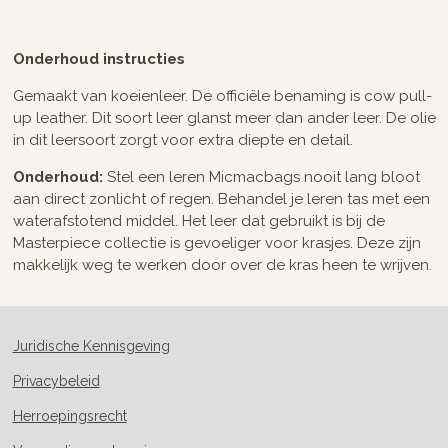
e
e
h
e
l
e
a
l
e
l
r
e
n
e
n
Onderhoud instructies
Gemaakt van koeienleer. De officiële benaming is cow pull-
up leather. Dit soort leer glanst meer dan ander leer. De olie
in dit leersoort zorgt voor extra diepte en detail.
Onderhoud:
Stel een leren Micmacbags nooit lang bloot
aan direct zonlicht of regen. Behandel je leren tas met een
waterafstotend middel. Het leer dat gebruikt is bij de
Masterpiece collectie is gevoeliger voor krasjes. Deze zijn
makkelijk weg te werken door over de kras heen te wrijven.
Juridische Kennisgeving
Privacybeleid
Herroepingsrecht