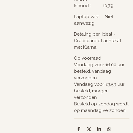
Inhoud : 10,79
Laptop vak: Niet
aanwezig
Betaling per: Ideal -
Creditcard of achteraf
met Klarna
Op voorraad
Vandaag voor 16.00 uur
besteld, vandaag
verzonden
Vandaag voor 23.59 uur
besteld, morgen
verzonden
Besteld op zondag wordt
op maandag verzonden
D
D
S
D