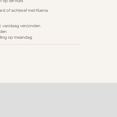
af op de huid.
card of achteraf met Klarna
d, vandaag verzonden.
nden
nding op maandag