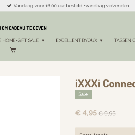
Vandaag voor 16.00 uur besteld =vandaag veŕzenden
N OM CADEAU TE GEVEN
E HOME-GIFT SALE
EXCELLENT BYOUX
TASSEN 
iXXXi Connec
Sale!
€ 4,95
€ 9,95