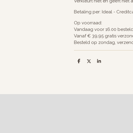
Verkleurt niet en geeft niet 
Betaling per: Ideal - Credit
Op voorraad:
Vandaag voor 16.00 bestel
Vanaf € 39,95 gratis verzo
Besteld op zondag, verze
D
D
S
e
e
h
l
e
a
e
l
r
n
e