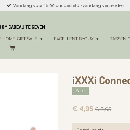
Vandaag voor 16.00 uur besteld =vandaag veŕzenden
N OM CADEAU TE GEVEN
E HOME-GIFT SALE
EXCELLENT BYOUX
TASSEN 
iXXXi Connec
Sale!
€ 4,95
€ 9,95