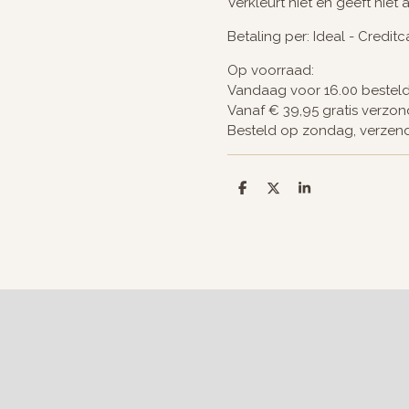
Verkleurt niet en geeft niet 
Betaling per: Ideal - Credit
Op voorraad:
Vandaag voor 16.00 bestel
Vanaf € 39,95 gratis verzo
Besteld op zondag, verze
D
D
S
e
e
h
l
e
a
e
l
r
n
e