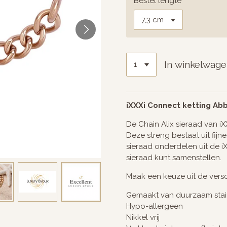
Bestel lengte
In winkelwag
iXXXi Connect ketting Ab
De Chain Alix sieraad van iX
Deze streng bestaat uit fijn
sieraad onderdelen uit de i
sieraad kunt samenstellen.
Maak een keuze uit de versc
Gemaakt van duurzaam stain
Hypo-allergeen
Nikkel vrij