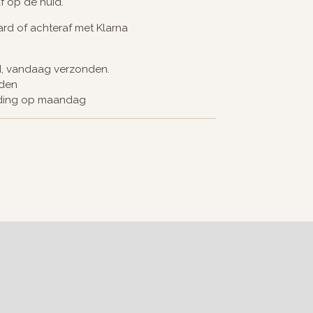
af op de huid.
card of achteraf met Klarna
d, vandaag verzonden.
nden
nding op maandag