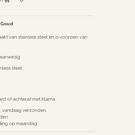
r/Goud
akt van stainless steel en is voorzien van
 aanwezig
less steel.
card of achteraf met Klarna
d, vandaag verzonden.
nden
nding op maandag