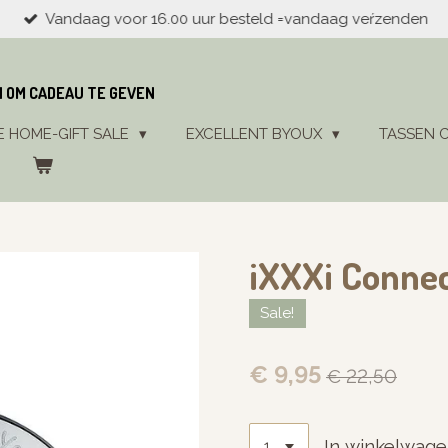
Vandaag voor 16.00 uur besteld =vandaag veŕzenden
N OM CADEAU TE GEVEN
E HOME-GIFT SALE
EXCELLENT BYOUX
TASSEN 
iXXXi Connec
Sale!
€ 9,95
€ 22,50
In winkelwag