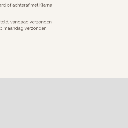
card of achteraf met Klarna
steld, vandaag verzonden
op maandag verzonden.