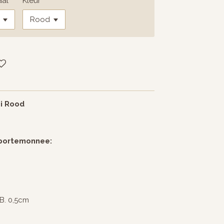
aal
Kleur
i Rood
 portemonnee:
 B. 0,5cm