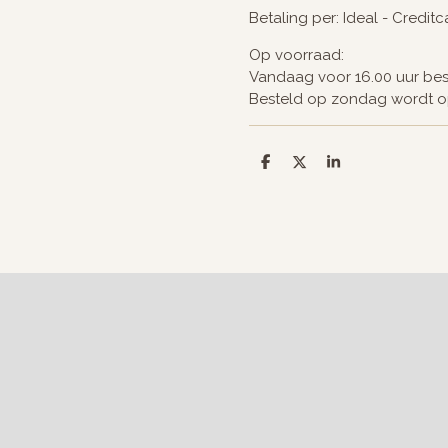
Betaling per: Ideal - Credit
Op voorraad:
Vandaag voor 16.00 uur be
Besteld op zondag wordt 
D
D
S
e
e
h
l
e
a
e
l
r
n
e