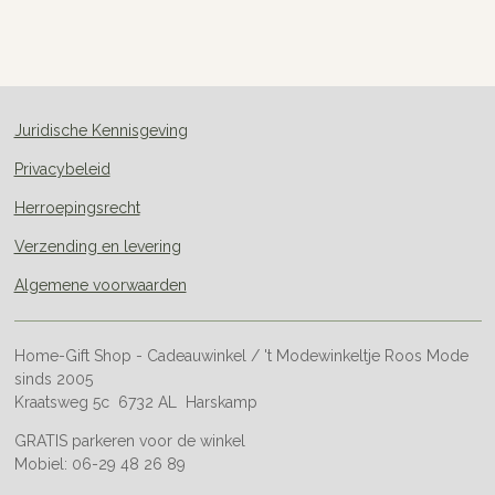
e
e
h
e
l
e
a
l
e
l
r
e
n
e
n
Juridische Kennisgeving
Privacybeleid
Herroepingsrecht
Verzending en levering
Algemene voorwaarden
Home-Gift Shop - Cadeauwinkel / 't Modewinkeltje Roos Mode
sinds 2005
Kraatsweg 5c 6732 AL Harskamp
GRATIS parkeren voor de winkel
Mobiel: 06-29 48 26 89