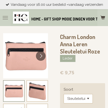
Vandaag voor 16.00 uur besteld =vandaag veŕzenden
Ga
direct
naar
HOME - GIFT SHOP MOOIE DINGEN VOOR THUIS
de
hoofdinhoud
Charm London
Anna Leren
Sleuteletui Roze
Leder
€ 9,75
Soort