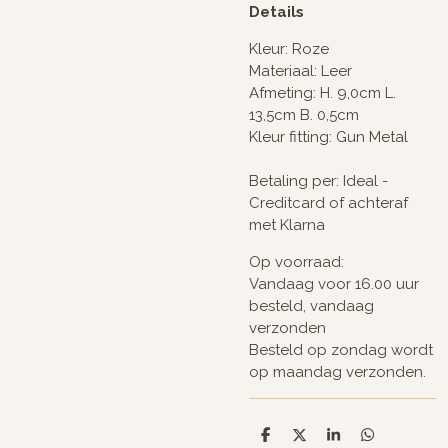
Details
Kleur: Roze
Materiaal: Leer
Afmeting: H. 9,0cm L.
13,5cm B. 0,5cm
Kleur fitting: Gun Metal
Betaling per: Ideal -
Creditcard of achteraf
met Klarna
Op voorraad:
Vandaag voor 16.00 uur
besteld, vandaag
verzonden
Besteld op zondag wordt
op maandag verzonden.
D
D
S
D