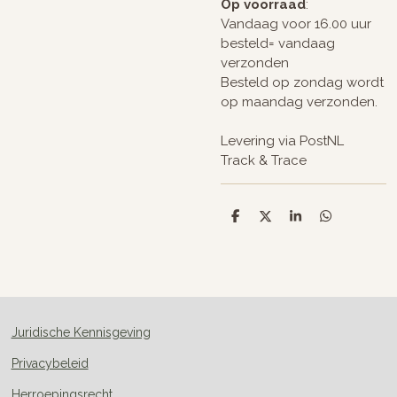
Op voorraad
:
Vandaag voor 16.00 uur
besteld= vandaag
verzonden
Besteld op zondag wordt
op maandag verzonden.
Levering via PostNL
Track & Trace
D
D
S
D
e
e
h
e
l
e
a
l
e
l
r
e
n
e
n
Juridische Kennisgeving
Privacybeleid
Herroepingsrecht