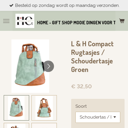
Besteld op zondag wordt op maandag verzonden.
Ga
direct
naar
HOME - GIFT SHOP MOOIE DINGEN VOOR THUIS
de
hoofdinhoud
L & H Compact
Rugtasjes /
Schoudertasje
Groen
€ 32,50
Soort