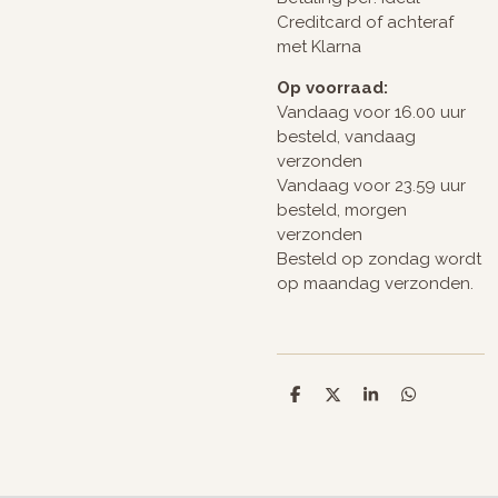
Creditcard of achteraf
met Klarna
Op voorraad:
Vandaag voor 16.00 uur
besteld, vandaag
verzonden
Vandaag voor 23.59 uur
besteld, morgen
verzonden
Besteld op zondag wordt
op maandag verzonden.
D
D
S
D
e
e
h
e
l
e
a
l
e
l
r
e
n
e
n