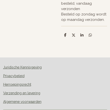
besteld, vandaag
verzonden
Besteld op zondag wordt
op maandag verzonden.
D
D
S
D
e
e
h
e
l
e
a
l
e
l
r
e
n
e
n
Juridische Kennisgeving
Privacybeleid
Herroepingsrecht
Verzending en levering
Algemene voorwaarden