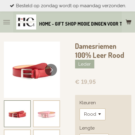
Besteld op zondag wordt op maandag verzonden.
Ga
direct
naar
HOME - GIFT SHOP MOOIE DINGEN VOOR THUIS
de
hoofdinhoud
Damesriemen
100% Leer Rood
Leder
€ 19,95
Kleuren
Lengte