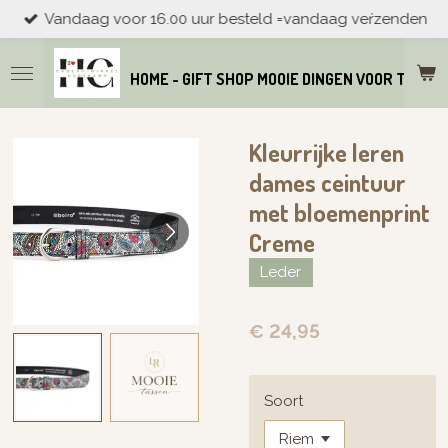
Vandaag voor 16.00 uur besteld =vandaag veŕzenden
Ga
direct
naar
HOME - GIFT SHOP MOOIE DINGEN VOOR THUIS
de
hoofdinhoud
Kleurrijke leren
dames ceintuur
met bloemenprint
Creme
Leder
€ 24,95
Soort