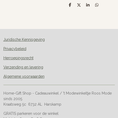
D
D
S
D
e
e
h
e
l
e
a
l
e
l
r
e
n
e
n
Juridische Kennisgeving
Privacybeleid
Herroepingsrecht
Verzending en levering
Algemene voorwaarden
Home-Gift Shop - Cadeauwinkel / 't Modewinkeltje Roos Mode
sinds 2005
Kraatsweg 5c 6732 AL Harskamp
GRATIS parkeren voor de winkel