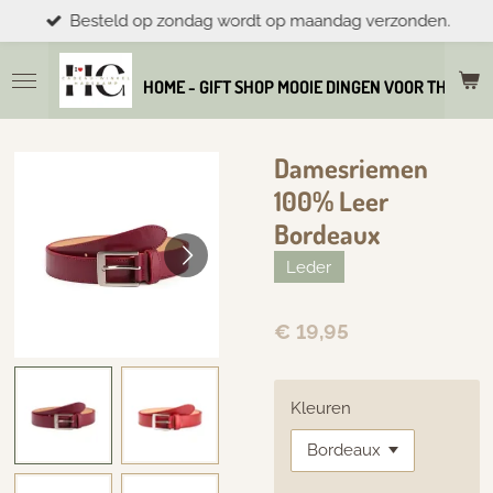
Besteld op zondag wordt op maandag verzonden.
Ga
direct
naar
HOME - GIFT SHOP MOOIE DINGEN VOOR THUIS E
de
hoofdinhoud
Damesriemen
100% Leer
Bordeaux
Leder
€ 19,95
Kleuren