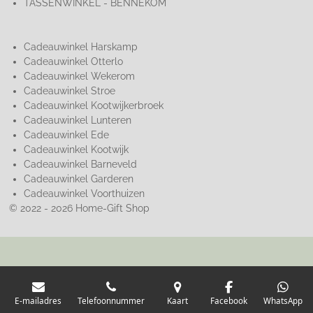
TASSENWINKEL - BENNEKOM
Cadeauwinkel Harskamp
Cadeauwinkel Otterlo
Cadeauwinkel Wekerom
Cadeauwinkel Stroe
Cadeauwinkel Kootwijkerbroek
Cadeauwinkel Lunteren
Cadeauwinkel Ede
Cadeauwinkel Kootwijk
Cadeauwinkel Barneveld
Cadeauwinkel Garderen
Cadeauwinkel Voorthuizen
© 2022 - 2026 Home-Gift Shop
E-mailadres
Telefoonnummer
Kaart
Facebook
WhatsApp