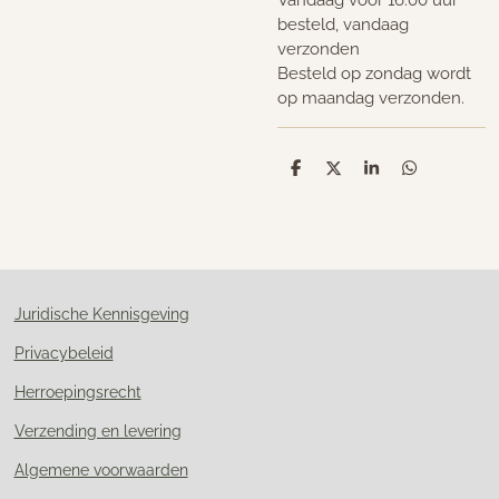
besteld, vandaag
verzonden
Besteld op zondag wordt
op maandag verzonden.
D
D
S
D
e
e
h
e
l
e
a
l
e
l
r
e
n
e
n
Juridische Kennisgeving
Privacybeleid
Herroepingsrecht
Verzending en levering
Algemene voorwaarden